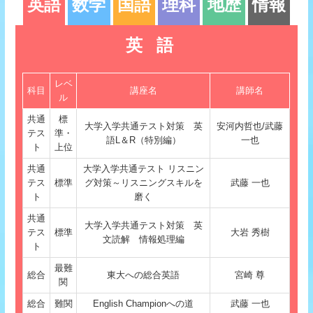
英語
数学
国語
理科
地歴
情報
英語
レベ
科目
講座名
講師名
ル
共通
標
大学入学共通テスト対策 英
安河内哲也/武藤
テス
準・
語L＆R（特別編）
⼀也
ト
上位
共通
大学入学共通テスト リスニン
テス
標準
グ対策～リスニングスキルを
武藤 一也
ト
磨く
共通
大学入学共通テスト対策 英
テス
標準
大岩 秀樹
文読解 情報処理編
ト
最難
総合
東大への総合英語
宮崎 尊
関
総合
難関
English Championへの道
武藤 一也