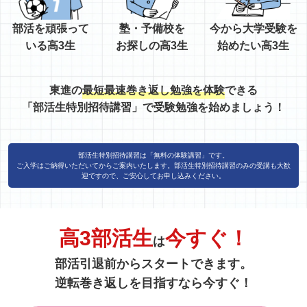
部活を頑張って
塾・予備校を
今から大学受験を
いる高3生
お探しの高3生
始めたい高3生
東進の
最短最速巻き返し勉強を体験
できる
「部活生特別招待講習」で受験勉強を始めましょう！
部活生特別招待講習は「無料の体験講習」です。
ご入学はご納得いただいてからご案内いたします。部活生特別招待講習のみの受講も大歓
迎ですので、ご安心してお申し込みください。
高3部活生
今すぐ！
は
部活引退前からスタートできます。
逆転巻き返しを目指すなら今すぐ！