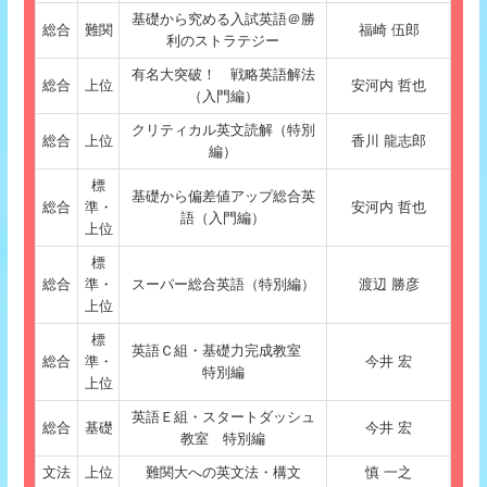
基礎から究める入試英語＠勝
総合
難関
福崎 伍郎
利のストラテジー
有名大突破！ 戦略英語解法
総合
上位
安河内 哲也
（入門編）
クリティカル英文読解（特別
総合
上位
香川 龍志郎
編）
標
基礎から偏差値アップ総合英
総合
準・
安河内 哲也
語（入門編）
上位
標
総合
準・
スーパー総合英語（特別編）
渡辺 勝彦
上位
標
英語Ｃ組・基礎力完成教室
総合
準・
今井 宏
特別編
上位
英語Ｅ組・スタートダッシュ
総合
基礎
今井 宏
教室 特別編
文法
上位
難関大への英文法・構文
慎 一之