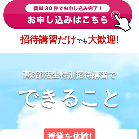
招待講習だけ
大歓迎!
でも
高3部活生特別招待講習で
できること
授業を体験!