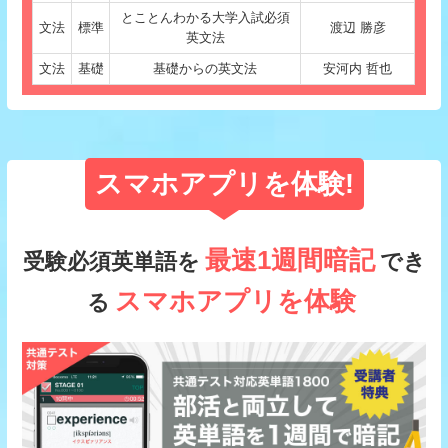
とことんわかる大学入試必須
文法
標準
渡辺 勝彦
英文法
文法
基礎
基礎からの英文法
安河内 哲也
スマホアプリを体験!
最速1週間暗記
受験必須英単語を
でき
スマホアプリを体験
る