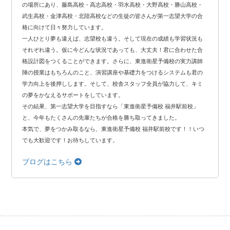
の場所にあり、藤島高校・高志高校・羽水高校・大野高校・勝山高校・
武生高校・金津高校・北陸高校などの生徒の皆さんが第一志望大学の合
格に向けて日々努力しています。
一人ひとり夢も違えば、志望校も違う。そして現在の成績も学習状況も
それぞれ違う。仮に今どんな状況であっても、大丈夫！君に合わせた合
格設計図をつくることができます。さらに、東進衛星予備校の実力講師
陣の授業はもちろんのこと、演習講座や基礎力をつけるシステムも君の
学力向上を後押しします。そして、校舎スタッフ全員が協力して、キミ
の夢をかなえるサポートをしています。
その結果、第一志望大学を目指すなら「東進衛星予備校 福井駅前校」
と、今年もたくさんの先輩たちが合格を勝ち取ってきました。
本気で、夢をつかみ取るなら、東進衛星予備校 福井駅前校です！！いつ
でも大歓迎です！お待ちしています。
ブログはこちら