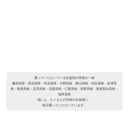
通っていただいている生徒様の学校の一例
藤島高校・高志高校・羽水高校・大野高校・勝山高校・武生高校・金津高
校・敦賀高校・足羽高校・北陸高校・仁愛高校・啓新高校・敦賀気比高校・
福井高校
他にも、たくさんの学校の生徒様に、
毎日通っていただいています。