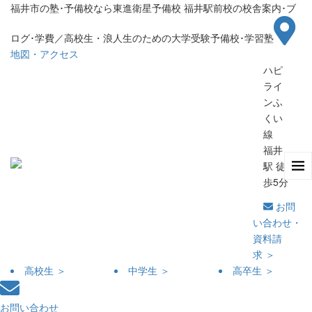
福井市の塾･予備校なら東進衛星予備校 福井駅前校の校舎案内･ブ
ログ･学費／高校生・浪人生のための大学受験予備校･学習塾
地図・アクセス
ハピ
ライ
ンふ
くい
線
福井
駅 徒
歩5分
お問
い合わせ・
資料請
求 ＞
高校生 ＞
中学生 ＞
高卒生 ＞
お問い合わせ