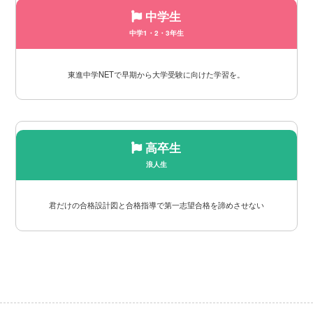
中学生
中学1・2・3年生
東進中学NETで早期から大学受験に向けた学習を。
高卒生
浪人生
君だけの合格設計図と合格指導で第一志望合格を諦めさせない