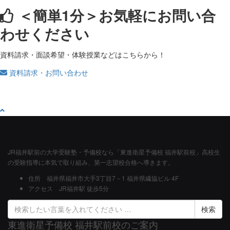
＜簡単1分＞
お気軽にお問い合
わせください
資料請求・面談希望・体験授業などはこちらから！
資料請求・お問い合わせ
JR福井駅前の大学受験塾・予備校なら「東進衛星予備校 福井駅前校」高校生
の受験指導に本気で取り組み、第一志望校合格へ導きます。
住所
福井県福井市大手3丁目7－1 福井県繊協ビル 4F
アクセス
JR福井駅 徒歩5分
検
索
東進衛星予備校 福井駅前校のご案内
結