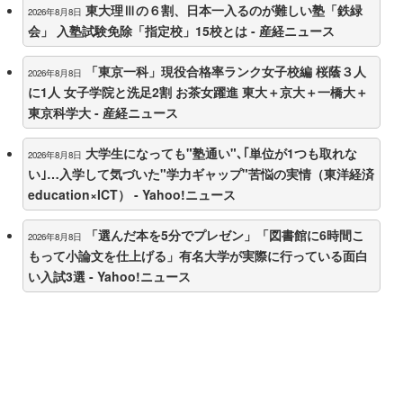
東大理Ⅲの６割、日本一入るのが難しい塾「鉄緑
2026年8月8日
会」 入塾試験免除「指定校」15校とは - 産経ニュース
「東京一科」現役合格率ランク女子校編 桜蔭３人
2026年8月8日
に1人 女子学院と洗足2割 お茶女躍進 東大＋京大＋一橋大＋
東京科学大 - 産経ニュース
大学生になっても"塾通い"､｢単位が1つも取れな
2026年8月8日
い｣…入学して気づいた"学力ギャップ"苦悩の実情（東洋経済
education×ICT） - Yahoo!ニュース
「選んだ本を5分でプレゼン」「図書館に6時間こ
2026年8月8日
もって小論文を仕上げる」有名大学が実際に行っている面白
い入試3選 - Yahoo!ニュース