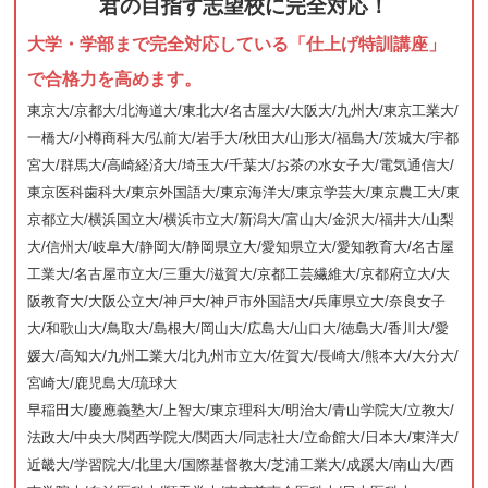
君の目指す志望校に完全対応！
大学・学部まで完全対応している「仕上げ特訓講座」
で合格力を高めます。
東京大/京都大/北海道大/東北大/名古屋大/大阪大/九州大/東京工業大/
一橋大/小樽商科大/弘前大/岩手大/秋田大/山形大/福島大/茨城大/宇都
宮大/群馬大/高崎経済大/埼玉大/千葉大/お茶の水女子大/電気通信大/
東京医科歯科大/東京外国語大/東京海洋大/東京学芸大/東京農工大/東
京都立大/横浜国立大/横浜市立大/新潟大/富山大/金沢大/福井大/山梨
大/信州大/岐阜大/静岡大/静岡県立大/愛知県立大/愛知教育大/名古屋
工業大/名古屋市立大/三重大/滋賀大/京都工芸繊維大/京都府立大/大
阪教育大/大阪公立大/神戸大/神戸市外国語大/兵庫県立大/奈良女子
大/和歌山大/鳥取大/島根大/岡山大/広島大/山口大/徳島大/香川大/愛
媛大/高知大/九州工業大/北九州市立大/佐賀大/長崎大/熊本大/大分大/
宮崎大/鹿児島大/琉球大
早稲田大/慶應義塾大/上智大/東京理科大/明治大/青山学院大/立教大/
法政大/中央大/関西学院大/関西大/同志社大/立命館大/日本大/東洋大/
近畿大/学習院大/北里大/国際基督教大/芝浦工業大/成蹊大/南山大/西