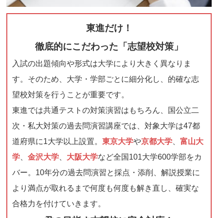
東進だけ！
徹底的にこだわった「志望校対策」
入試の出題傾向や形式は大学により大きく異なりま
す。そのため、大学・学部ごとに細分化し、的確な志
望校対策を行うことが重要です。
東進では共通テストの対策演習はもちろん、国公立二
次・私大対策の過去問演習講座では、対象大学は47都
道府県に1大学以上設置。
東京大学
や
京都大学
、
富山大
学
、
金沢大学
、
大阪大学
など全国101大学600学部をカ
バー。10年分の過去問演習と採点・添削、解説授業に
より満点が取れるまで何度も何度も解き直し、確実な
合格力を付けていきます。