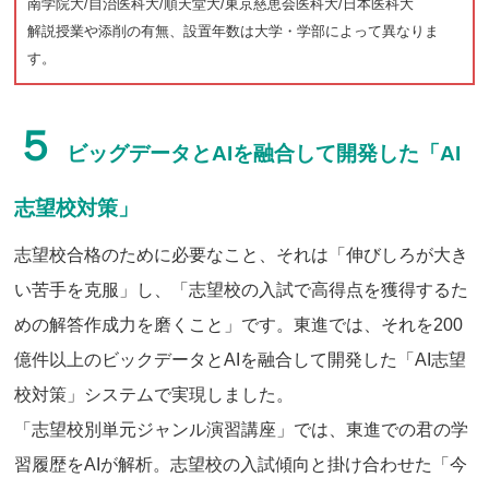
南学院大/自治医科大/順天堂大/東京慈恵会医科大/日本医科大
解説授業や添削の有無、設置年数は大学・学部によって異なりま
す。
５
ビッグデータとAIを融合して開発した「AI
志望校対策」
志望校合格のために必要なこと、それは「伸びしろが大き
い苦手を克服」し、「志望校の入試で高得点を獲得するた
めの解答作成力を磨くこと」です。東進では、それを200
億件以上のビックデータとAIを融合して開発した「AI志望
校対策」システムで実現しました。
「志望校別単元ジャンル演習講座」では、東進での君の学
習履歴をAIが解析。志望校の入試傾向と掛け合わせた「今