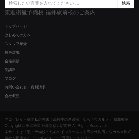
索
東進衛星予備校 福井駅前校のご案内
結
果:
トップページ
はじめての方へ
スタッフ紹介
校舎環境
合格実績
受講料
ブログ
お問い合わせ・資料請求
会社概要
アコガレから探す私の将来！高校生の進路探しなら「ウカルメ」 掲載教室
Copyright © 東進衛星予備校 福井駅前校 All Rights Reserved.
本サイトは「塾・予備校のためのインターネット広告代理店」ウカルメ株式
会社が提供する「mapl web」にて運営しております。