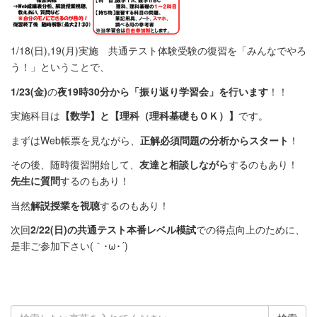
1/18(日),19(月)実施 共通テスト体験受験の復習を「みんなでやろ
う！」ということで、
1/23(金)
の
夜19時30分から「振り返り学習会」を行います
！！
実施科目は
【数学】と【理科（理科基礎もＯＫ）】
です。
まずはWeb帳票を見ながら、
正解必須問題の分析からスタート
！
その後、随時復習開始して、
友達と相談しながら
するのもあり！
先生に質問
するのもあり！
当然
解説授業を視聴
するのもあり！
次回
2/22(日)の共通テスト本番レベル模試
での得点向上のために、
是非ご参加下さい(｀･ω･´)ゞ
検