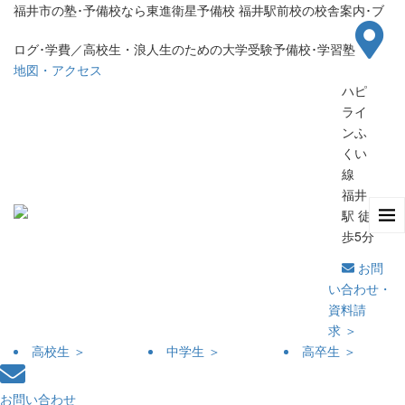
福井市の塾･予備校なら東進衛星予備校 福井駅前校の校舎案内･ブ
ログ･学費／高校生・浪人生のための大学受験予備校･学習塾
地図・アクセス
ハピ
ライ
ンふ
くい
線
福井
駅 徒
歩5分
お問
い合わせ・
資料請
求 ＞
高校生 ＞
中学生 ＞
高卒生 ＞
お問い合わせ