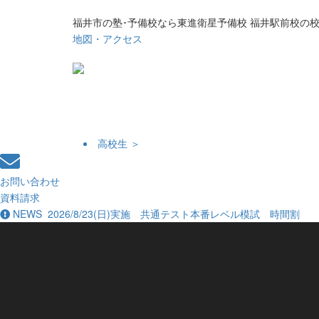
福井市の塾･予備校なら東進衛星予備校 福井駅前校の
地図・アクセス
高校生 ＞
お問い合わせ
資料請求
NEWS
2026/8/23(日)実施 共通テスト本番レベル模試 時間割