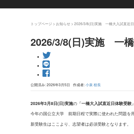
トップページ
>
お知らせ
>
2026/3/8(日)実施 一橋大入試直
2026/3/8(日)実
公開済み: 2026年3月5日
作成者:
小泉 校長
2026年3月8日(日)実施
の『
一橋大入試直近日体験受験
今年の国公立大学 前期日程で実際に使われた問題を
新受験生はここより、志望者は必須受験となります。