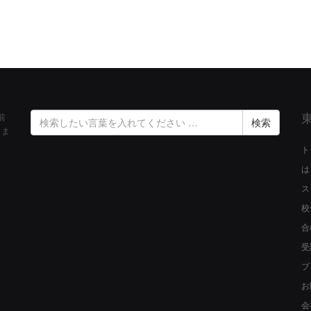
検
前
索
きま
結
ト
果:
は
ス
校
合
受
ブ
お
会