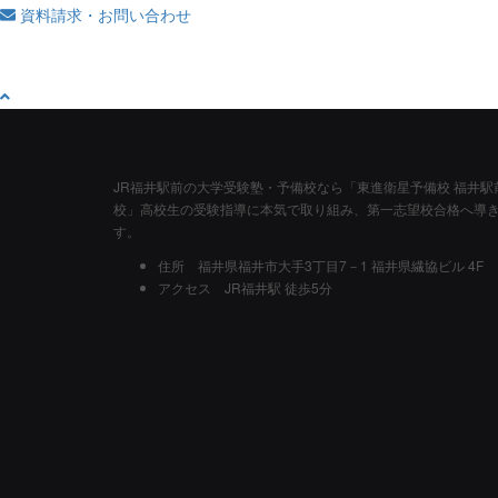
資料請求・お問い合わせ
JR福井駅前の大学受験塾・予備校なら「東進衛星予備校 福井駅
校」高校生の受験指導に本気で取り組み、第一志望校合格へ導
す。
住所
福井県福井市大手3丁目7－1 福井県繊協ビル 4F
アクセス
JR福井駅 徒歩5分