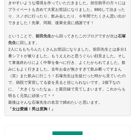
きやすいような環境を作っていただきました。担任助手の方々には
プライベートも含めて大変お世話になりました。BBQして泊まった
り、スノボに行ったり、飲み会したり、６年間でたくさん思い出が
できました！先輩、同期、後輩全員に感謝です！
ということで、
前田先生
から回ってきたこのブログですが次は
石塚
先生
に回します。
2人にももちろんたくさんお世話になりました。前田先生とは多分1
番シフトが被りました。もうええわと思うぐらい顔見ました。そし
て東進終わりによく中華を食べに行き、よくたかられてました。飲
みにもよく行きました。去年お金が無さすぎて飲み断ってすまん
（笑）また飲みに行こう！石塚先生は生徒だった時から見ていたの
で、病院で実習してる姿を見ると信じられないです。2個下なの
に、「大きくなったなぁ」と親目線で見てしまいます。これからも
明るく元気に頑張って＾＾
最後はそんな石塚先生の名言で締めたいと思います。
「女は愛嬌！男は度胸！」