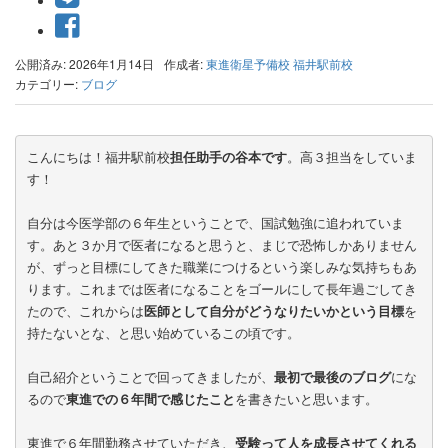
公開済み: 2026年1月14日
作成者:
東進衛星予備校 福井駅前校
カテゴリー:
ブログ
こんにちは！福井駅前校
担任助手の谷本です
。高３担当をしていま
す！
自分は今医学部の６年生ということで、国試勉強に追われていま
す。あと３か月で医者になると思うと、まじで恐怖しかありません
が、ずっと目標にしてきた職業につけるという楽しみな気持ちもあ
ります。これまでは医者になることをゴールにして長年過ごしてき
たので、これからは
医師として自分がどうなりたいかという目標
を
持たないとな、と思い始めているこの頃です。
自己紹介ということで回ってきましたが、
最初で最後のブログ
にな
るので
東進での６年間で感じたこと
を書きたいと思います。
東進で６年間勤務させていただき、
受験って人を成長させてくれる