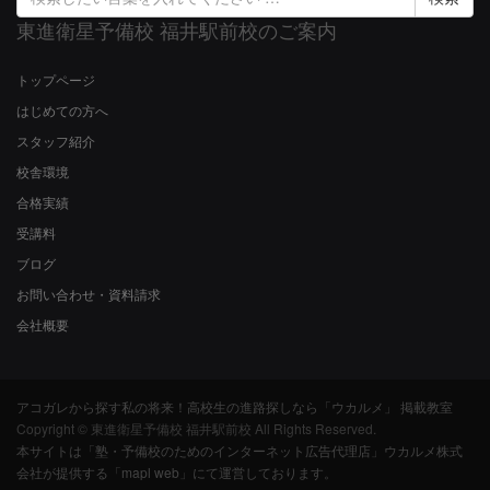
索
東進衛星予備校 福井駅前校のご案内
結
果:
トップページ
はじめての方へ
スタッフ紹介
校舎環境
合格実績
受講料
ブログ
お問い合わせ・資料請求
会社概要
アコガレから探す私の将来！高校生の進路探しなら「ウカルメ」 掲載教室
Copyright © 東進衛星予備校 福井駅前校 All Rights Reserved.
本サイトは「塾・予備校のためのインターネット広告代理店」ウカルメ株式
会社が提供する「mapl web」にて運営しております。