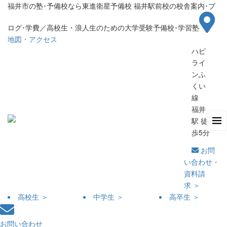
福井市の塾･予備校なら東進衛星予備校 福井駅前校の校舎案内･ブ
ログ･学費／高校生・浪人生のための大学受験予備校･学習塾
地図・アクセス
ハピ
ライ
ンふ
くい
線
福井
駅 徒
歩5分
お問
い合わせ・
資料請
求 ＞
高校生 ＞
中学生 ＞
高卒生 ＞
お問い合わせ