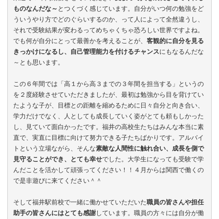
ものなんだな～
とつくづく感じています。自分がいつ何の勉強をど
ういうやり方でどのぐらいするのか、って人によって全然違うし、
それで受験結果が変わるってめちゃくちゃ恐ろしい世界ですよね。
でも何が自分にとって最善かを考えることが、
客観的に自分を見る
きっかけになるし、自己管理能力を付けるチャンス
にもなるんだな
～とも思います。
この６年間では「高１から高３までの３年間を担当する」というの
を２度経験させていただきましたが、最初は勉強から目を背けてい
たような子が、目標との距離を縮めるために日々自分と向き合い、
学力だけでなく、人としても成長していく姿がとても頼もしかった
し、見ていて面白かったです。福井の高校生たちはみんな本当に素
直で、実直に目標に向けて努力できる子たちばかりです。アルバイ
トという立場ながら、そんな
素敵な人間性に触れ合い、成長を側で
見守ることができ、とても幸せ
でした。大学生になっても受験で学
んだことを活かして頑張ってください！！４月からは関西で働くの
で是非遊びに来てください＾＾
そして福井駅前校で一緒に働かせていただいた
職員の皆さんや担任
助手の皆さんにはとても感謝
しています。職員の方々には自分が働