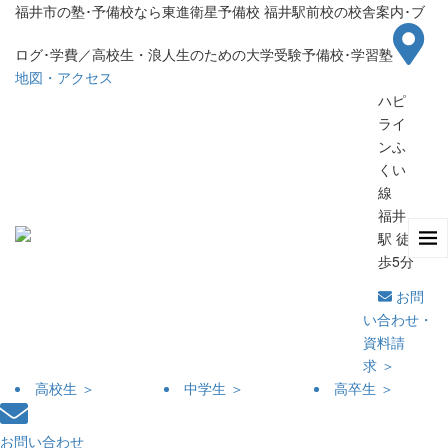
福井市の塾･予備校なら東進衛星予備校 福井駅前校の校舎案内･ブ
ログ･学費／高校生・浪人生のための大学受験予備校･学習塾
地図・アクセス
ハピ
ライ
ンふ
くい
線
福井
駅 徒
歩5分
お問
い合わせ・
資料請
求 ＞
高校生 ＞
中学生 ＞
高卒生 ＞
お問い合わせ