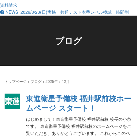
資料請求
NEWS
2026/8/23(日)実施 共通テスト本番レベル模試 時間割
ブログ
トップページ
>
ブログ
>
2025年
>
12月
東進衛星予備校 福井駅前校ホー
ムページ スタート！
はじめまして！東進衛星予備校 福井駅前校 校長の小泉
です。 東進衛星予備校 福井駅前校のホームページをご
覧いただき、ありがとうございます。 これからこのペ