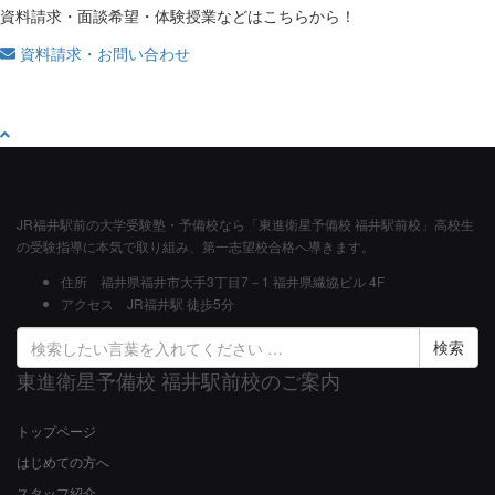
資料請求・面談希望・体験授業などはこちらから！
資料請求・お問い合わせ
JR福井駅前の大学受験塾・予備校なら「東進衛星予備校 福井駅前校」高校生
の受験指導に本気で取り組み、第一志望校合格へ導きます。
住所
福井県福井市大手3丁目7－1 福井県繊協ビル 4F
アクセス
JR福井駅 徒歩5分
検
索
東進衛星予備校 福井駅前校のご案内
結
果:
トップページ
はじめての方へ
スタッフ紹介