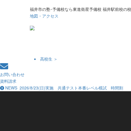
福井市の塾･予備校なら東進衛星予備校 福井駅前校の
地図・アクセス
高校生 ＞
お問い合わせ
資料請求
NEWS
2026/8/23(日)実施 共通テスト本番レベル模試 時間割