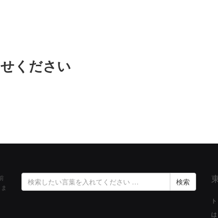
わせください
検
前
索
きま
結
ト
果:
は