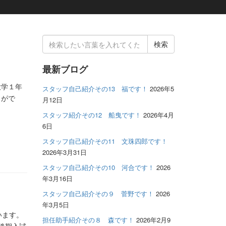
検
索
結
最新ブログ
果:
大学１年
スタッフ自己紹介その13 福です！
2026年5
とがで
月12日
スタッフ紹介その12 船曳です！
2026年4月
6日
スタッフ自己紹介その11 文珠四郎です！
2026年3月31日
スタッフ自己紹介その10 河合です！
2026
年3月16日
スタッフ自己紹介その９ 菅野です！
2026
年3月5日
います。
担任助手紹介その８ 森です！
2026年2月9
後期入試