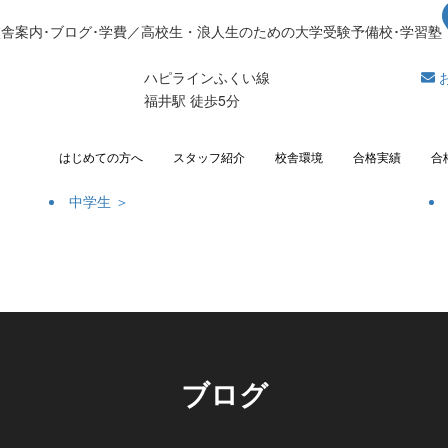
校舎案内･ブログ･学費／高校生・浪人生のための大学受験予備校･学習塾
ハピラインふくい線
福井駅 徒歩5分
はじめての方へ
スタッフ紹介
校舎環境
合格実績
合
中学生 ＞
ブログ