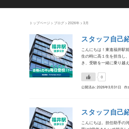
トップページ
>
ブログ
>
2026年
>
3月
スタッフ自己紹
こんにちは！東進福井駅
生の時に高１生を担当し
き、受験を一緒に乗り越える
0
公開済み: 2026年3月31日
作
スタッフ自己紹
こんにちは。担任助手の河
実は2学年またいで担当