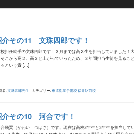
介その11 文珠四郎です！
前校担任助手の文珠四郎です！３月までは高３生を担当していました！
、そこから高２、高３と上がっていったため、３年間担当生徒を見るこ
という貴 […]
成者:
文珠四郎先生
カテゴリー:
東進衛星予備校 福井駅前校
介その10 河合です！
合飛翼（かわい つばさ）です。現在は高校2年生と3年生を担当して
している先生って僕だけなんですよね。なのでここ最近ようやく国公立の