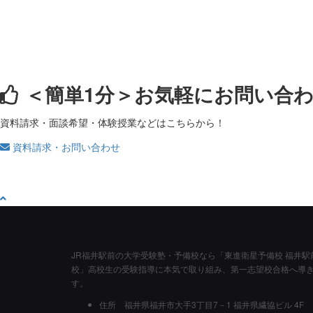
＜簡単1分＞
お気軽にお問い合
資料請求・面談希望・体験授業などはこちらから！
資料請求・お問い合わせ
JR福井駅前の大学受験塾・予備校なら「東進衛星予備校 福井駅
校」高校生の受験指導に本気で取り組み、第一志望校合格へ導
す。
住所
福井県福井市大手3丁目7－1 福井県繊協ビル 4F