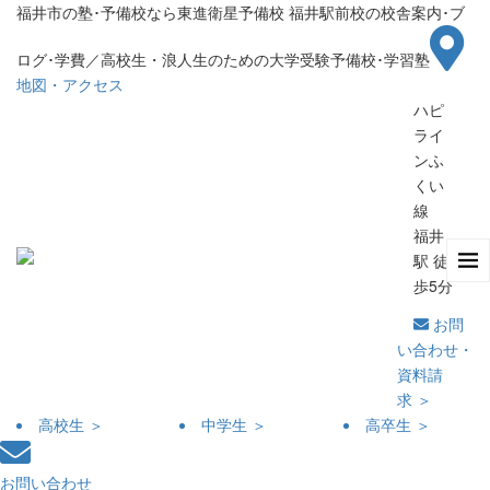
福井市の塾･予備校なら東進衛星予備校 福井駅前校の校舎案内･ブ
ログ･学費／高校生・浪人生のための大学受験予備校･学習塾
地図・アクセス
ハピ
ライ
ンふ
くい
線
福井
駅 徒
歩5分
お問
い合わせ・
資料請
求 ＞
高校生 ＞
中学生 ＞
高卒生 ＞
お問い合わせ