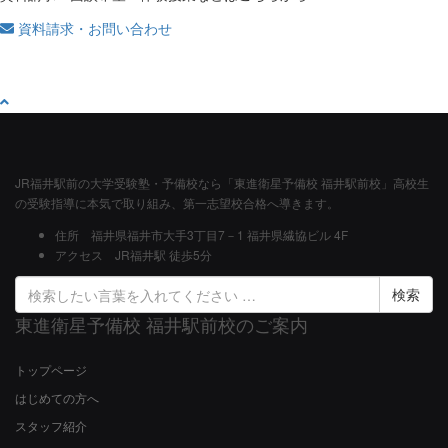
資料請求・お問い合わせ
JR福井駅前の大学受験塾・予備校なら「東進衛星予備校 福井駅前校」高校生
の受験指導に本気で取り組み、第一志望校合格へ導きます。
住所
福井県福井市大手3丁目7－1 福井県繊協ビル 4F
アクセス
JR福井駅 徒歩5分
検
索
東進衛星予備校 福井駅前校のご案内
結
果:
トップページ
はじめての方へ
スタッフ紹介