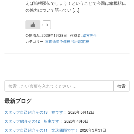
えば箱根駅伝でしょう！ということで今回は箱根駅伝
の魅力について語ってい […]
0
公開済み: 2026年1月28日
作成者:
緒方先生
カテゴリー:
東進衛星予備校 福井駅前校
検
索
結
最新ブログ
果:
スタッフ自己紹介その13 福です！
2026年5月12日
スタッフ紹介その12 船曳です！
2026年4月6日
スタッフ自己紹介その11 文珠四郎です！
2026年3月31日